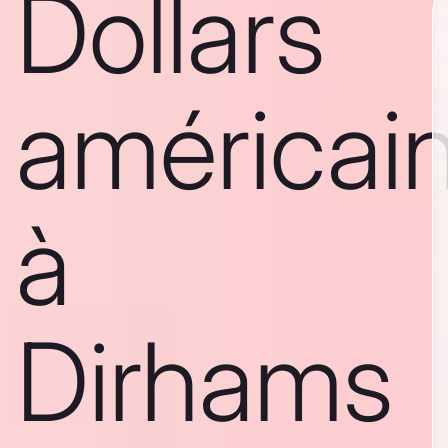
Dollars
américai
à
Dirhams