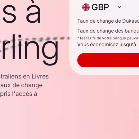
ns à
GBP
Taux de change de Dukas
rling
Taux de change des banque
* les tarifs de votre banque peuve
Vous économisez jusqu'à
traliens en Livres
 taux de change
ris l'accès à