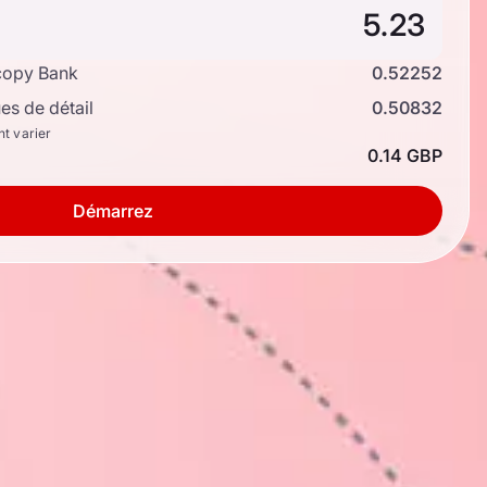
copy Bank
0.52252
s de détail
0.50832
nt varier
0.14 GBP
Démarrez