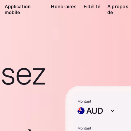
Application
Honoraires
Fidélité
A propos
mobile
de
ssez
s
Montant
AUD
Montant