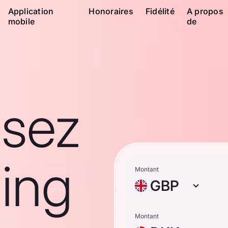
Application
Honoraires
Fidélité
A propos
mobile
de
ssez
ling
Montant
GBP
Montant