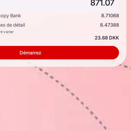
copy Bank
8.71068
s de détail
8.47388
nt varier
23.68 DKK
Démarrez