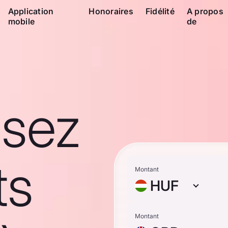
Application
Honoraires
Fidélité
A propos
mobile
de
ssez
ts
Montant
HUF
Montant