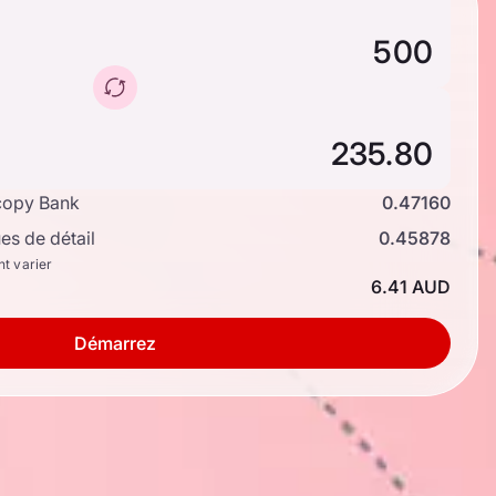
copy Bank
0.47160
s de détail
0.45878
nt varier
6.41 AUD
Démarrez