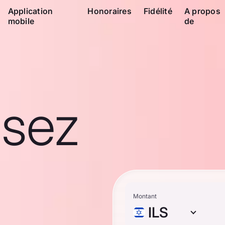
Application
Honoraires
Fidélité
A propos
mobile
de
ssez
Montant
ILS