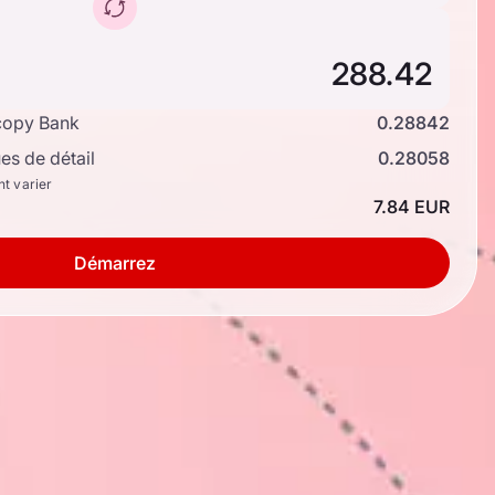
copy Bank
0.28842
s de détail
0.28058
nt varier
7.84 EUR
Démarrez