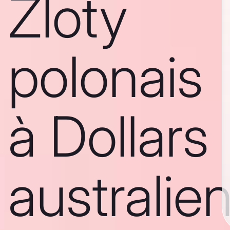
Zloty
polonais
à Dollars
australie