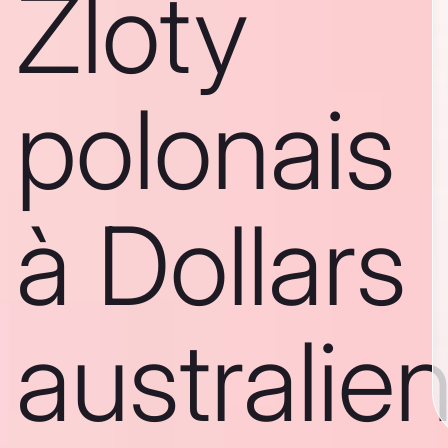
Zloty
polonais
à Dollars
australie