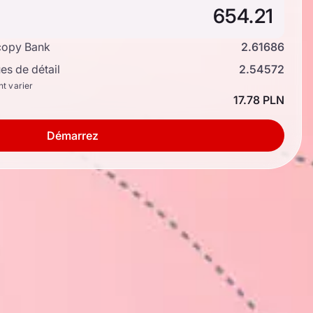
copy Bank
2.61686
s de détail
2.54572
nt varier
17.78 PLN
Démarrez