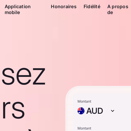
Application
Honoraires
Fidélité
A propos
mobile
de
ssez
rs
Montant
AUD
Montant