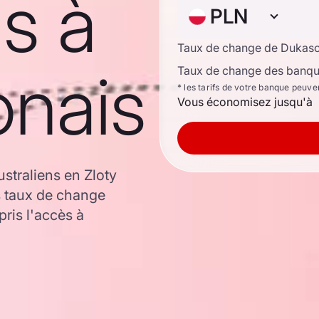
ns à
PLN
Taux de change de Dukas
onais
Taux de change des banque
* les tarifs de votre banque peuve
Vous économisez jusqu'à
straliens en Zloty
s taux de change
ris l'accès à