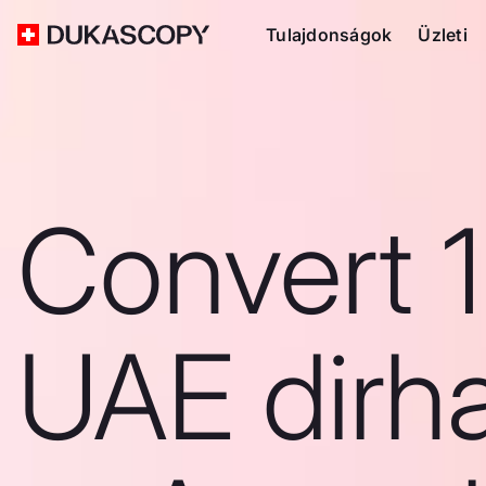
Tulajdonságok
Üzleti
Convert 
UAE dirh