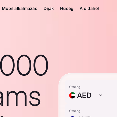
Mobil alkalmazás
Díjak
Hűség
A oldalról
1000
ams
Összeg
AED
Összeg