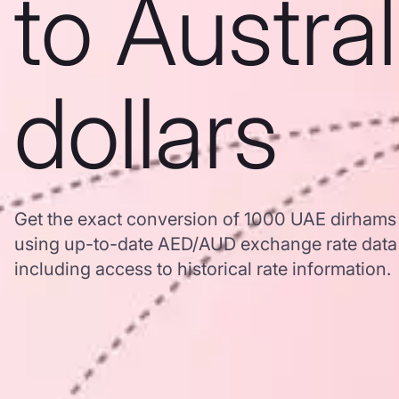
to Austra
dollars
Get the exact conversion of 1000 UAE dirhams t
using up-to-date AED/AUD exchange rate dat
including access to historical rate information.