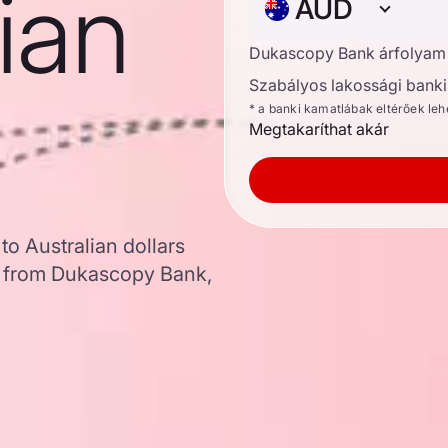
lian
AUD
Dukascopy Bank árfolyam
Szabályos lakossági banki 
* a banki kamatlábak eltérőek le
Megtakaríthat akár
o Australian dollars
a from Dukascopy Bank,