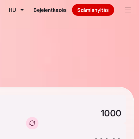
HU
Bejelentkezés
Számlanyitás