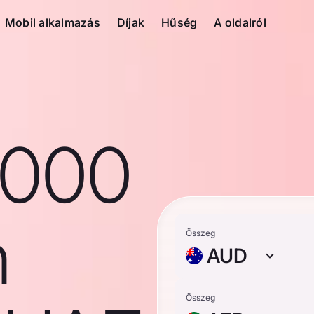
Mobil alkalmazás
Díjak
Hűség
A oldalról
1000
n
Összeg
AUD
Összeg