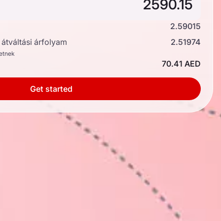
2.59015
átváltási árfolyam
2.51974
hetnek
70.41 AED
Get started