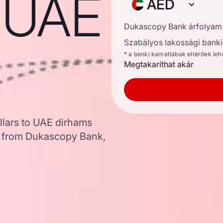
o UAE
AED
Dukascopy Bank árfolyam
Szabályos lakossági banki 
* a banki kamatlábak eltérőek le
Megtakaríthat akár
llars to UAE dirhams
a from Dukascopy Bank,