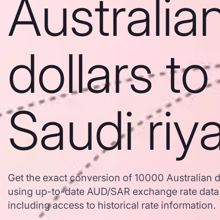
Australia
dollars to
Saudi riya
Get the exact conversion of 10000 Australian do
using up-to-date AUD/SAR exchange rate dat
including access to historical rate information.