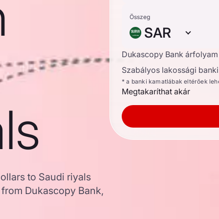
n
Összeg
SAR
Dukascopy Bank árfolyam
Szabályos lakossági banki 
* a banki kamatlábak eltérőek le
Megtakaríthat akár
ls
llars to Saudi riyals
a from Dukascopy Bank,