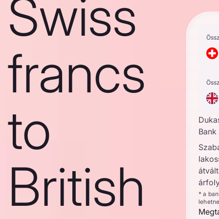
Swiss
Öss
francs
Öss
to
Duka
Bank 
Szab
lakos
British
átvált
árfol
* a ba
lehetn
Megta