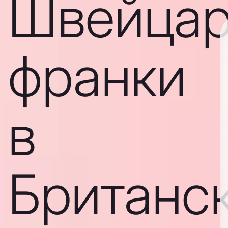
Швейцар
франки
в
Британс