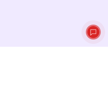
Live exchange
rates