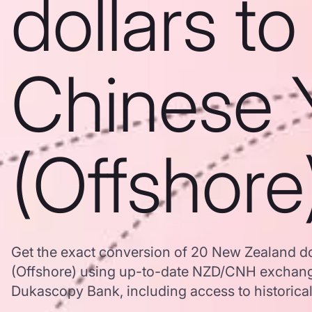
dollars to
Chinese 
(Offshore
Get the exact conversion of 20 New Zealand do
(Offshore) using up-to-date NZD/CNH exchang
Dukascopy Bank, including access to historical