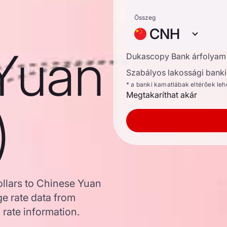
Összeg
CNH
Yuan
Dukascopy Bank árfolyam
Szabályos lakossági banki 
* a banki kamatlábak eltérőek le
Megtakaríthat akár
)
llars to Chinese Yuan
e rate data from
 rate information.