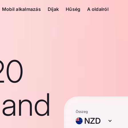
Mobil alkalmazás
Díjak
Hűség
A oldalról
20
land
Összeg
NZD