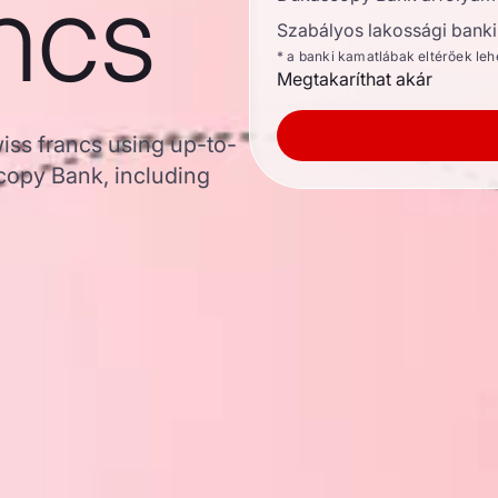
ncs
Szabályos lakossági banki 
* a banki kamatlábak eltérőek le
Megtakaríthat akár
wiss francs using up-to-
opy Bank, including