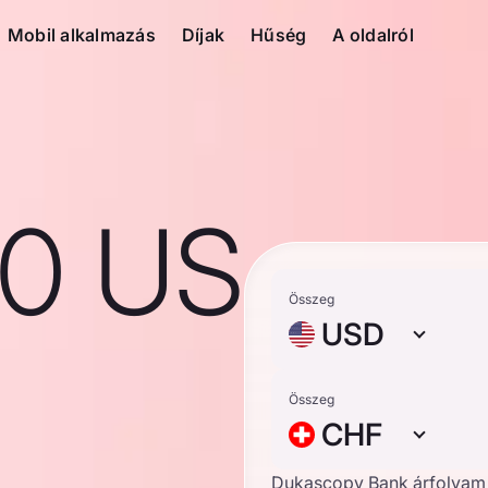
Mobil alkalmazás
Díjak
Hűség
A oldalról
10 US
Összeg
USD
Összeg
CHF
Dukascopy Bank árfolyam