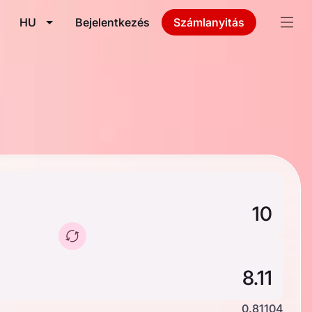
HU
Bejelentkezés
Számlanyitás
0.81104