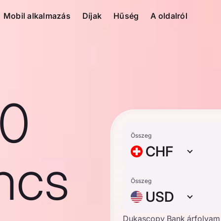
Mobil alkalmazás
Díjak
Hűség
A oldalról
10
Összeg
CHF
ncs
Összeg
USD
Dukascopy Bank árfolyam