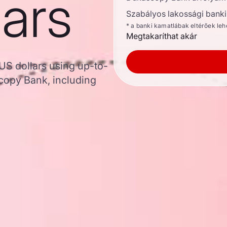
lars
Szabályos lakossági banki 
* a banki kamatlábak eltérőek le
Megtakaríthat akár
 US dollars using up-to-
opy Bank, including