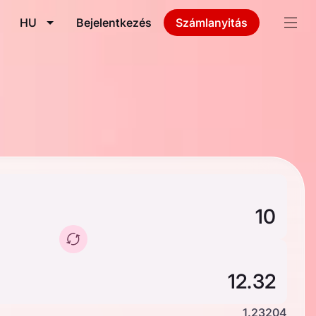
HU
Bejelentkezés
Számlanyitás
1.23204