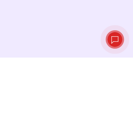
Live exchange
rates