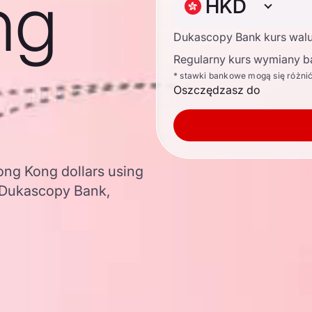
ng
HKD
Dukascopy Bank kurs wal
Regularny kurs wymiany b
* stawki bankowe mogą się różni
Oszczędzasz do
ong Kong dollars using
 Dukascopy Bank,