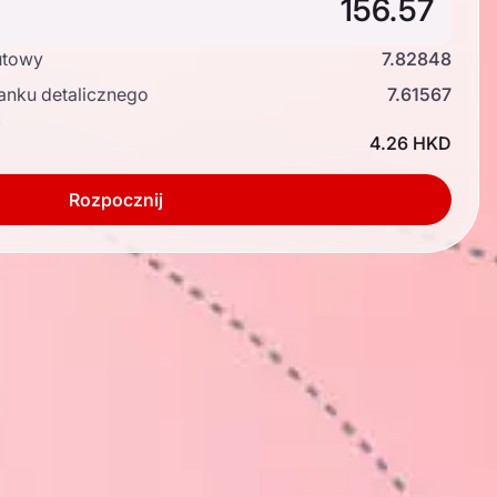
utowy
7.82848
anku detalicznego
7.61567
ć
4.26 HKD
Rozpocznij