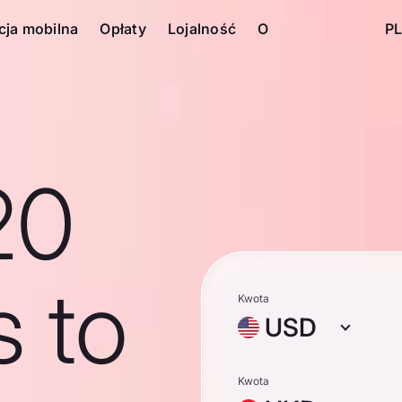
cja mobilna
Opłaty
Lojalność
O
PL
20
s to
Kwota
USD
Kwota