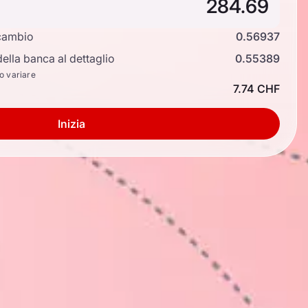
cambio
0.56937
ella banca al dettaglio
0.55389
no variare
7.74 CHF
Inizia