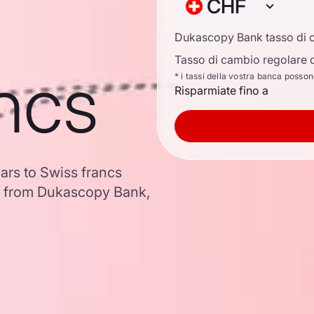
CHF
Dukascopy Bank tasso di 
Tasso di cambio regolare d
ncs
* i tassi della vostra banca posso
Risparmiate fino a
ars to Swiss francs
a from Dukascopy Bank,