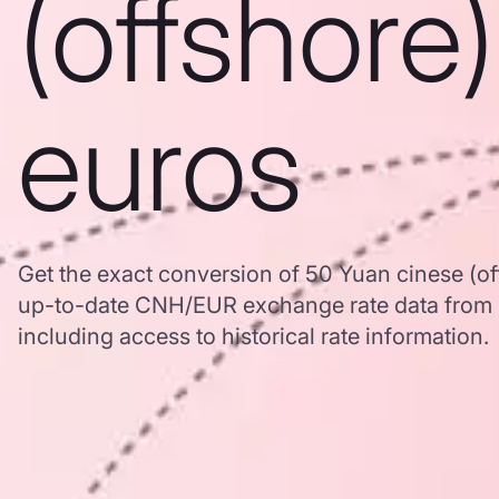
(offshore)
euros
Get the exact conversion of 50 Yuan cinese (of
up-to-date CNH/EUR exchange rate data from
including access to historical rate information.