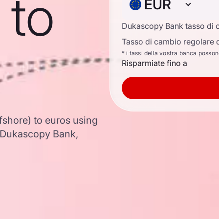
 to
EUR
Dukascopy Bank tasso di 
Tasso di cambio regolare d
* i tassi della vostra banca posso
Risparmiate fino a
fshore) to euros using
 Dukascopy Bank,