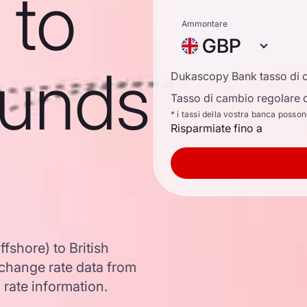
 to
Ammontare
GBP
ounds
Dukascopy Bank tasso di 
Tasso di cambio regolare d
* i tassi della vostra banca posso
Risparmiate fino a
fshore) to British
change rate data from
 rate information.