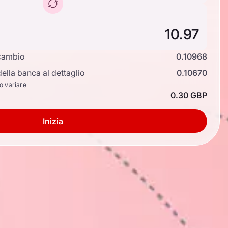
cambio
0.10968
ella banca al dettaglio
0.10670
no variare
0.30 GBP
Inizia