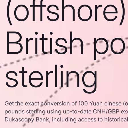
(offshore)
British p
sterling
Get the exact conversion of 100 Yuan cinese (of
pounds sterling using up-to-date CNH/GBP ex
Dukascopy Bank, including access to historical