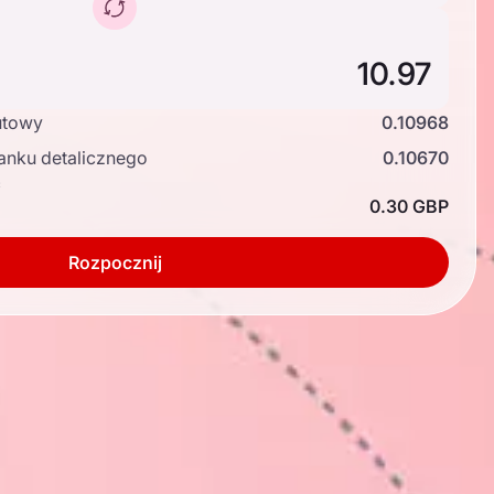
utowy
0.10968
anku detalicznego
0.10670
ć
0.30 GBP
Rozpocznij