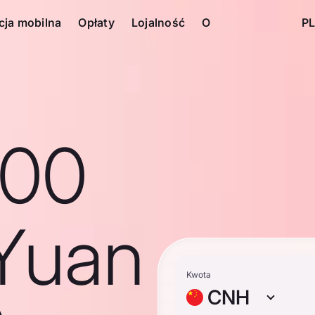
cja mobilna
Opłaty
Lojalność
O
PL
100
Yuan
Kwota
CNH