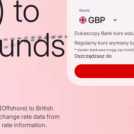
) to
Kwota
GBP
ounds
Dukascopy Bank kurs wal
Regularny kurs wymiany b
* stawki bankowe mogą się różni
Oszczędzasz do
Offshore) to British
change rate data from
 rate information.