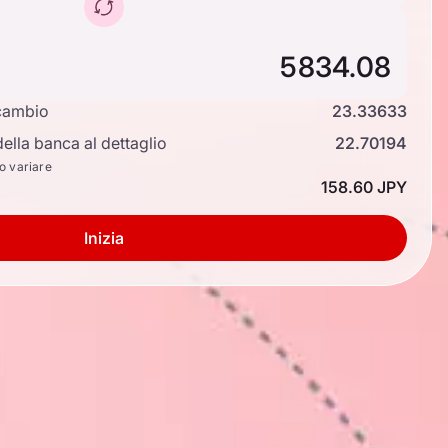
cambio
23.33633
ella banca al dettaglio
22.70194
no variare
158.60 JPY
Inizia