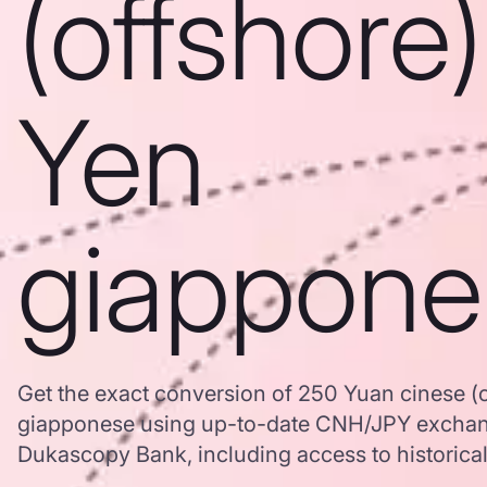
(offshore)
Yen
giappone
Get the exact conversion of 250 Yuan cinese (o
giapponese using up-to-date CNH/JPY exchang
Dukascopy Bank, including access to historical