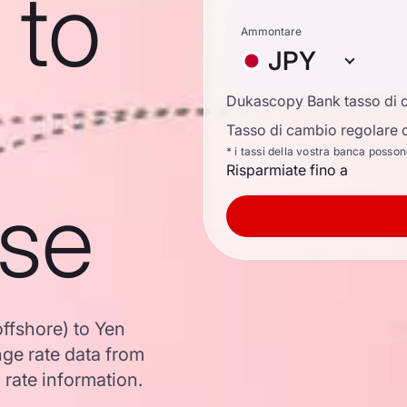
 to
Ammontare
JPY
Dukascopy Bank tasso di 
Tasso di cambio regolare d
* i tassi della vostra banca posso
Risparmiate fino a
se
ffshore) to Yen
e rate data from
 rate information.