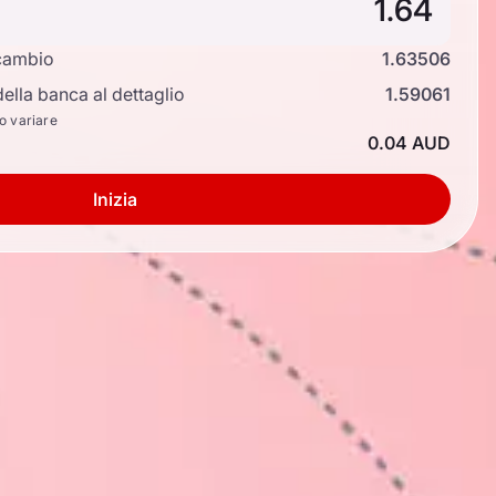
cambio
1.63506
ella banca al dettaglio
1.59061
no variare
0.04 AUD
Inizia