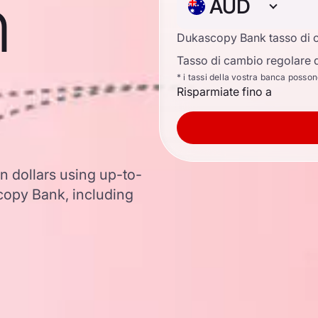
n
AUD
Dukascopy Bank tasso di 
Tasso di cambio regolare d
* i tassi della vostra banca posso
Risparmiate fino a
an dollars using up-to-
opy Bank, including