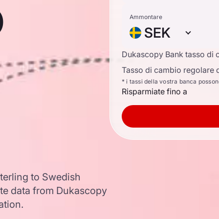
o
Ammontare
SEK
Dukascopy Bank tasso di 
Tasso di cambio regolare d
* i tassi della vostra banca posso
Risparmiate fino a
terling to Swedish
te data from Dukascopy
ation.