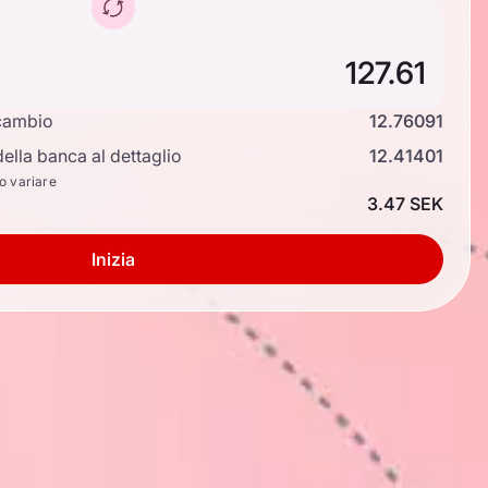
cambio
12.76091
ella banca al dettaglio
12.41401
no variare
3.47 SEK
Inizia