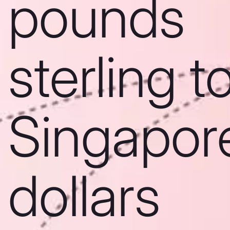
pounds
sterling t
Singapor
dollars