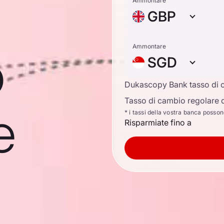
Ammontare
GBP
o
Ammontare
SGD
Dukascopy Bank tasso di 
Tasso di cambio regolare d
e
* i tassi della vostra banca posso
Risparmiate fino a