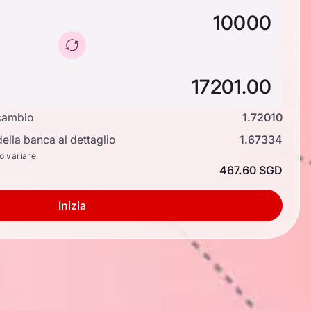
cambio
1.72010
ella banca al dettaglio
1.67334
no variare
467.60 SGD
Inizia