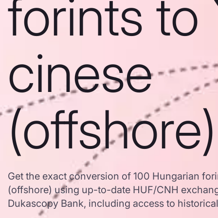
forints t
cinese
(offshore)
Get the exact conversion of 100 Hungarian fori
(offshore) using up-to-date HUF/CNH exchang
Dukascopy Bank, including access to historical