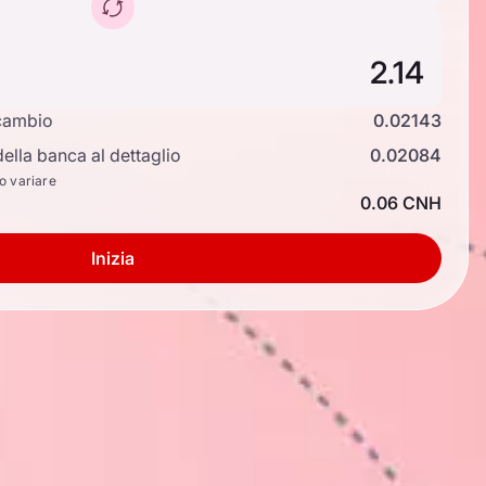
cambio
0.02143
ella banca al dettaglio
0.02084
no variare
0.06 CNH
Inizia