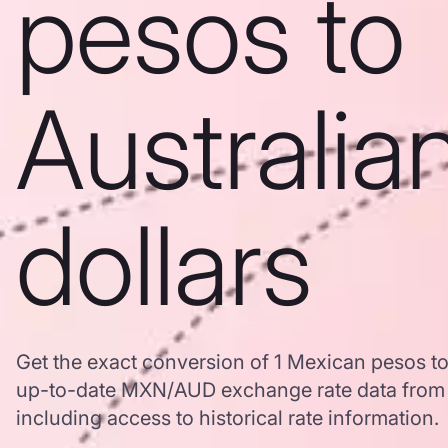
pesos to
Australia
dollars
Get the exact conversion of 1 Mexican pesos to
up-to-date MXN/AUD exchange rate data from
including access to historical rate information.