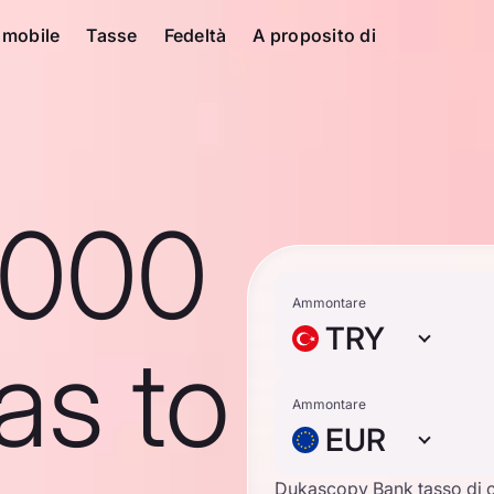
 mobile
Tasse
Fedeltà
A proposito di
1000
Ammontare
TRY
ras to
Ammontare
EUR
Dukascopy Bank tasso di 