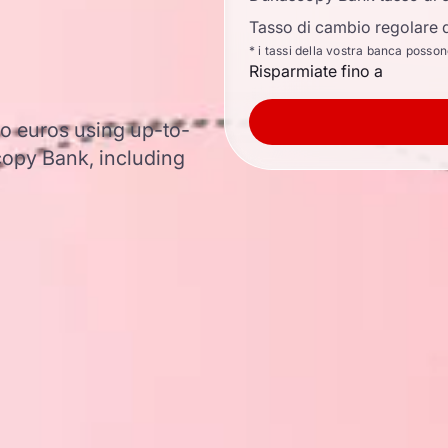
Tasso di cambio regolare d
* i tassi della vostra banca posso
Risparmiate fino a
to euros using up-to-
opy Bank, including