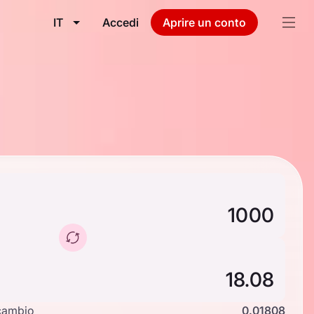
IT
Accedi
Aprire un conto
cambio
0.01808