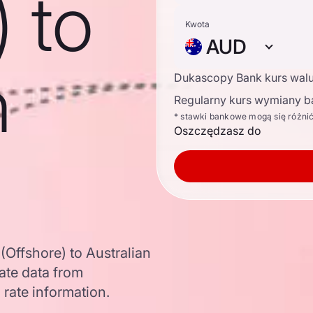
) to
Kwota
AUD
n
Dukascopy Bank kurs wal
Regularny kurs wymiany b
* stawki bankowe mogą się różni
Oszczędzasz do
Offshore) to Australian
ate data from
 rate information.