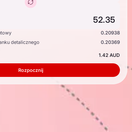
utowy
0.20938
anku detalicznego
0.20369
ć
1.42 AUD
Rozpocznij