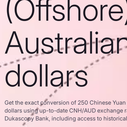
(Offshore
Australia
dollars
Get the exact conversion of 250 Chinese Yuan (
dollars using up-to-date CNH/AUD exchange r
Dukascopy Bank, including access to historical