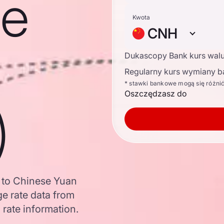
se
Kwota
CNH
Dukascopy Bank kurs wal
Regularny kurs wymiany b
* stawki bankowe mogą się różni
Oszczędzasz do
)
 to Chinese Yuan
e rate data from
 rate information.