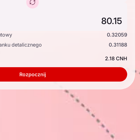
utowy
0.32059
anku detalicznego
0.31188
ć
2.18 CNH
Rozpocznij