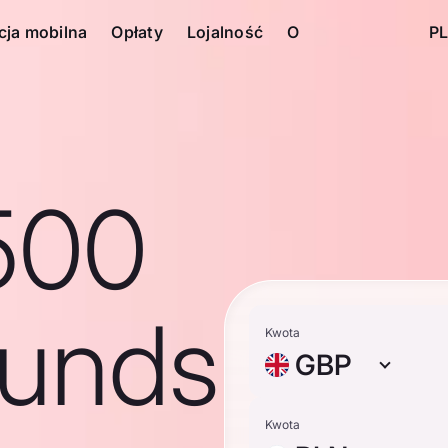
cja mobilna
Opłaty
Lojalność
O
PL
500
ounds
Kwota
GBP
Kwota