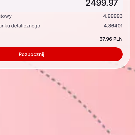
utowy
4.99993
anku detalicznego
4.86401
ć
67.96 PLN
Rozpocznij