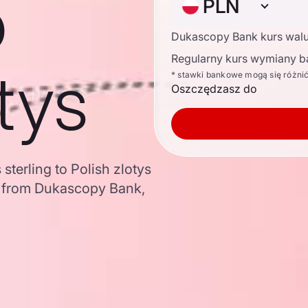
o
PLN
Dukascopy Bank kurs wal
Regularny kurs wymiany b
tys
* stawki bankowe mogą się różni
Oszczędzasz do
sterling to Polish zlotys
a from Dukascopy Bank,