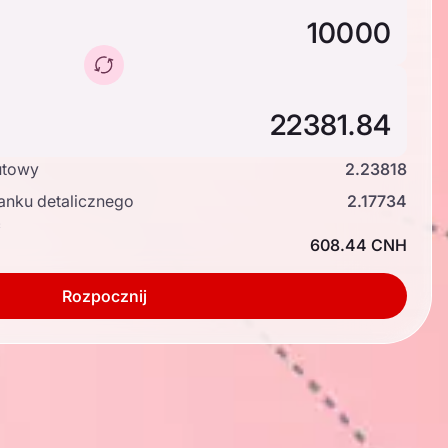
utowy
2.23818
anku detalicznego
2.17734
ć
608.44 CNH
Rozpocznij