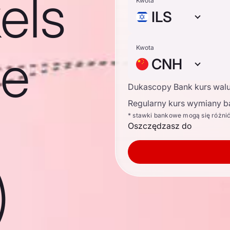
els
Kwota
ILS
se
Kwota
CNH
Dukascopy Bank kurs wal
Regularny kurs wymiany b
* stawki bankowe mogą się różni
Oszczędzasz do
)