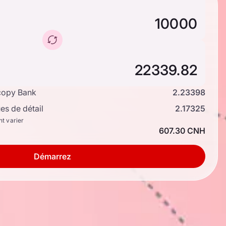
copy Bank
2.23398
s de détail
2.17325
nt varier
607.30 CNH
Démarrez