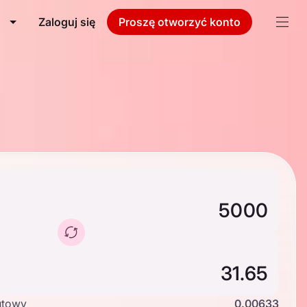
Zaloguj się
Proszę otworzyć konto
utowy
0.00633