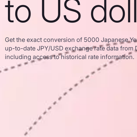
to US dol
Get the exact conversion of 5000 Japanese Yen
up-to-date JPY/USD exchange rate data from
including access to historical rate information.