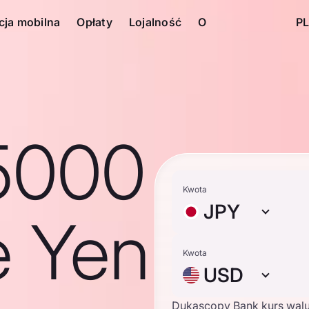
cja mobilna
Opłaty
Lojalność
O
PL
5000
Kwota
JPY
e Yen
Kwota
USD
Dukascopy Bank kurs wal