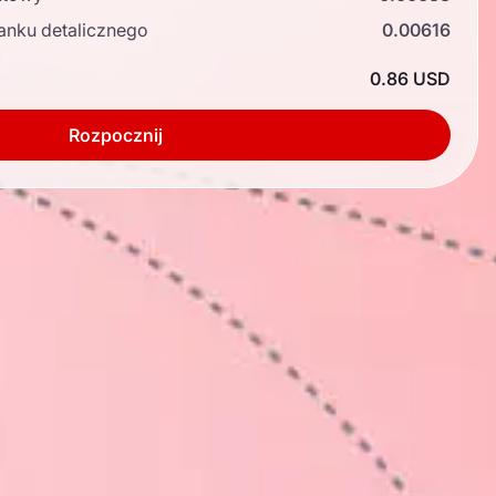
anku detalicznego
0.00616
ć
0.86 USD
Rozpocznij