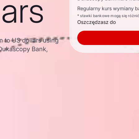
lars
Regularny kurs wymiany b
* stawki bankowe mogą się różni
Oszczędzasz do
 to US dollars using
 Dukascopy Bank,