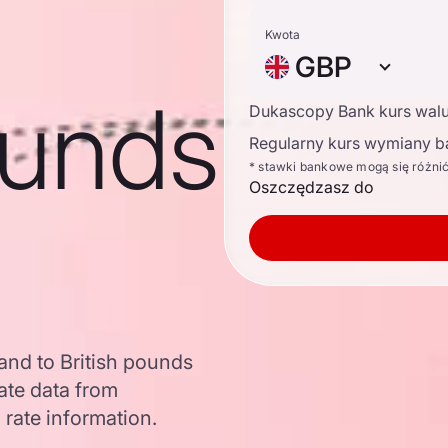
Kwota
GBP
ounds
Dukascopy Bank kurs wal
Regularny kurs wymiany b
* stawki bankowe mogą się różni
Oszczędzasz do
and to British pounds
ate data from
 rate information.