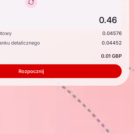
utowy
0.04576
anku detalicznego
0.04452
ć
0.01 GBP
Rozpocznij