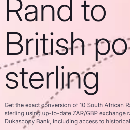
Rand to
British p
sterling
Get the exact conversion of 10 South African R
sterling using up-to-date ZAR/GBP exchange r
Dukascopy Bank, including access to historical