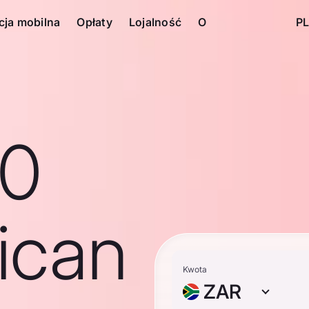
cja mobilna
Opłaty
Lojalność
O
PL
10
ican
Kwota
ZAR