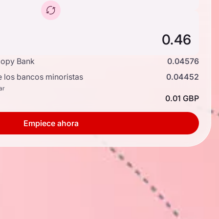
copy Bank
0.04576
e los bancos minoristas
0.04452
ar
0.01 GBP
Empiece ahora