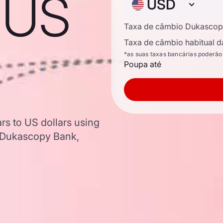
o US
USD
Taxa de câmbio Dukascop
Taxa de câmbio habitual d
*as suas taxas bancárias poderão
Poupa até
rs to US dollars using
 Dukascopy Bank,