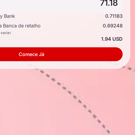
y Bank
0.71183
a Banca de retalho
0.69248
 variar
1.94 USD
Comece Já