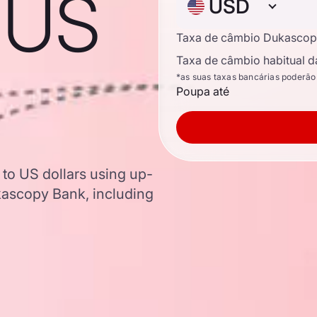
o US
USD
Taxa de câmbio Dukascop
Taxa de câmbio habitual d
*as suas taxas bancárias poderão
Poupa até
 to US dollars using up-
ascopy Bank, including