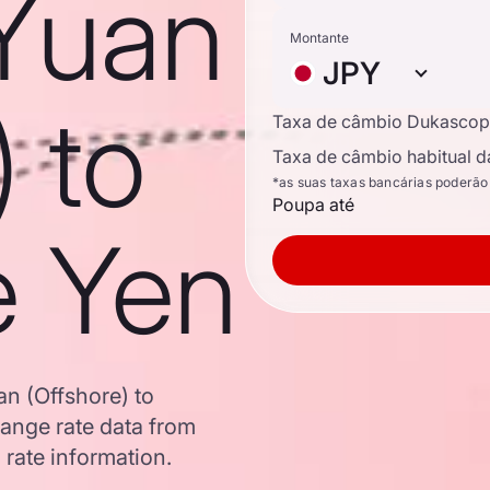
Yuan
Montante
JPY
) to
Taxa de câmbio Dukascop
Taxa de câmbio habitual d
*as suas taxas bancárias poderão
Poupa até
e Yen
n (Offshore) to
nge rate data from
 rate information.