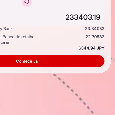
y Bank
23.34032
a Banca de retalho
22.70583
 variar
6344.94 JPY
Comece Já