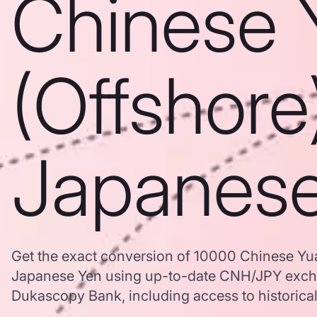
Chinese 
(Offshore
Japanes
Get the exact conversion of 10000 Chinese Yua
Japanese Yen using up-to-date CNH/JPY excha
Dukascopy Bank, including access to historical