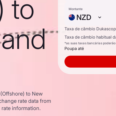
) to
Montante
NZD
land
Taxa de câmbio Dukascop
Taxa de câmbio habitual d
*as suas taxas bancárias poderão
Poupa até
 (Offshore) to New
change rate data from
 rate information.