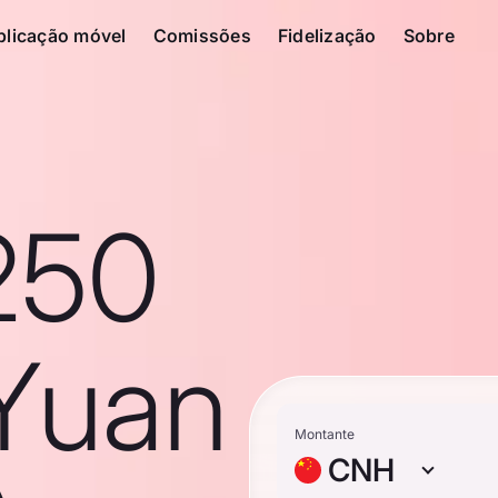
plicação móvel
Comissões
Fidelização
Sobre
250
Yuan
Montante
CNH