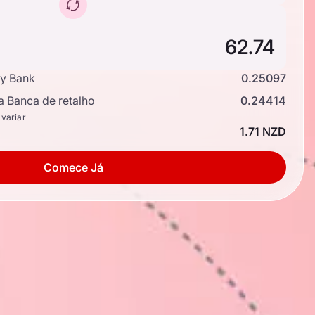
y Bank
0.25097
a Banca de retalho
0.24414
 variar
1.71 NZD
Comece Já