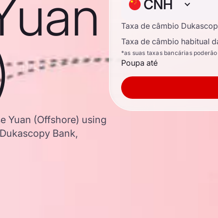
Yuan
CNH
Taxa de câmbio Dukascop
Taxa de câmbio habitual d
)
*as suas taxas bancárias poderão
Poupa até
se Yuan (Offshore) using
 Dukascopy Bank,