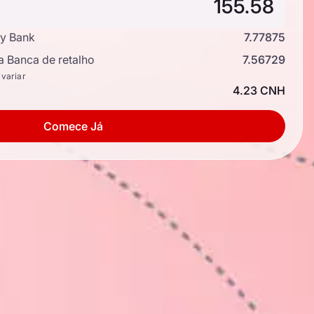
y Bank
7.77875
a Banca de retalho
7.56729
 variar
4.23 CNH
Comece Já