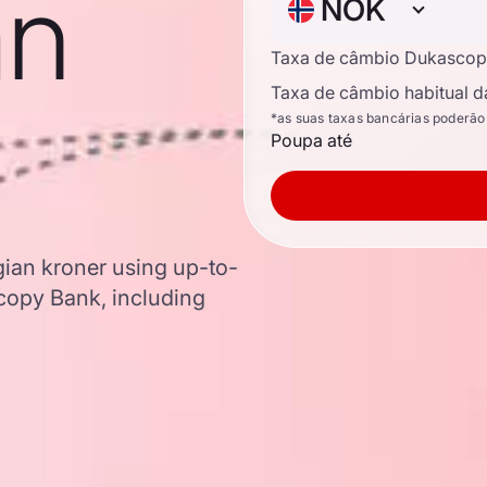
an
NOK
Taxa de câmbio Dukascop
Taxa de câmbio habitual d
*as suas taxas bancárias poderão
Poupa até
gian kroner using up-to-
opy Bank, including