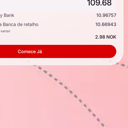
y Bank
10.96757
a Banca de retalho
10.66943
 variar
2.98 NOK
Comece Já