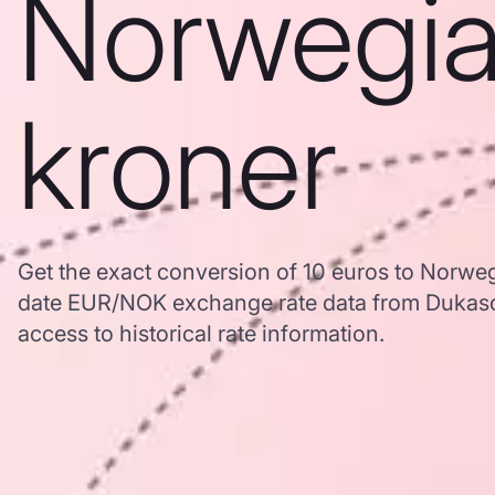
Norwegi
kroner
Get the exact conversion of 10 euros to Norwe
date EUR/NOK exchange rate data from Dukasc
access to historical rate information.