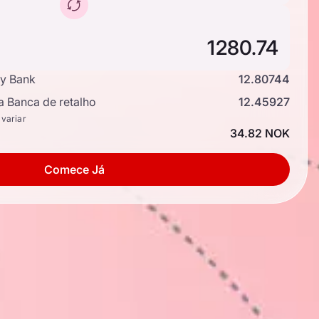
y Bank
12.80744
a Banca de retalho
12.45927
 variar
34.82 NOK
Comece Já