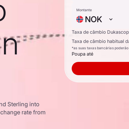
o
Montante
NOK
an
Taxa de câmbio Dukascop
Taxa de câmbio habitual d
*as suas taxas bancárias poderão
Poupa até
d Sterling into
change rate from