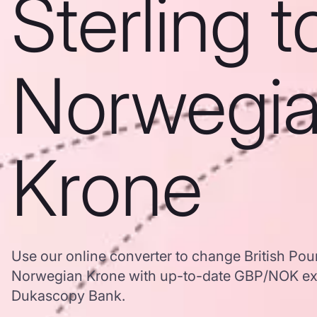
Sterling t
Norwegi
Krone
Use our online converter to change British Poun
Norwegian Krone with up-to-date GBP/NOK ex
Dukascopy Bank.