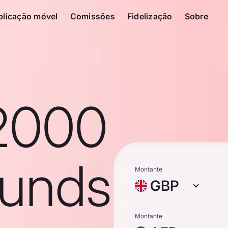
plicação móvel
Comissões
Fidelização
Sobre
2000
ounds
Montante
GBP
Montante