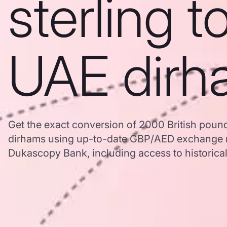
sterling t
UAE dirh
Get the exact conversion of 2000 British pound
dirhams using up-to-date GBP/AED exchange r
Dukascopy Bank, including access to historical