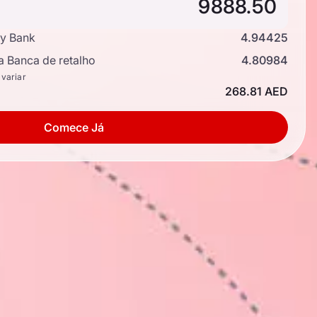
y Bank
4.94425
a Banca de retalho
4.80984
 variar
268.81 AED
Comece Já