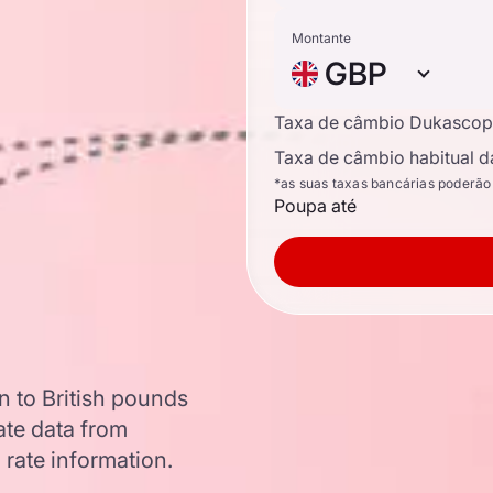
Montante
GBP
Taxa de câmbio Dukascop
Taxa de câmbio habitual d
*as suas taxas bancárias poderão
Poupa até
 to British pounds
ate data from
 rate information.