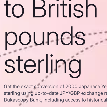
to British
pounds
sterling
Get the exact conversion of 2000 Japanese Yen
sterling using up-to-date JPY/GBP exchange r
Dukascopy Bank, including access to historical