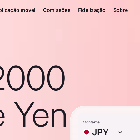
plicação móvel
Comissões
Fidelização
Sobre
2000
e Yen
Montante
JPY