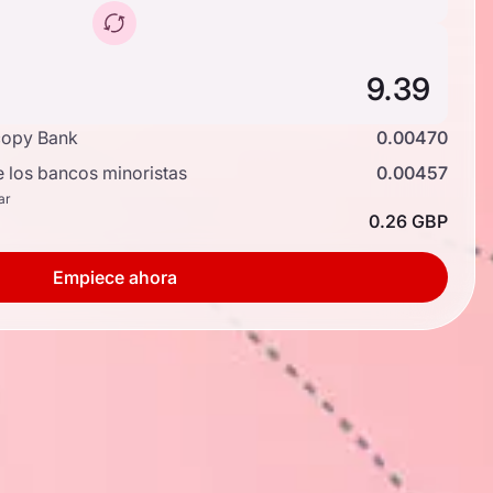
copy Bank
0.00470
e los bancos minoristas
0.00457
ar
0.26 GBP
Empiece ahora