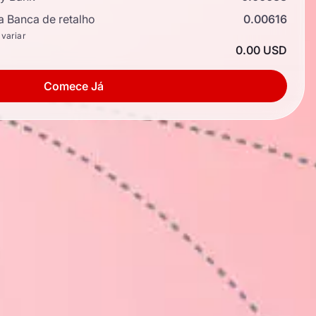
a Banca de retalho
0.00616
 variar
0.00 USD
Comece Já