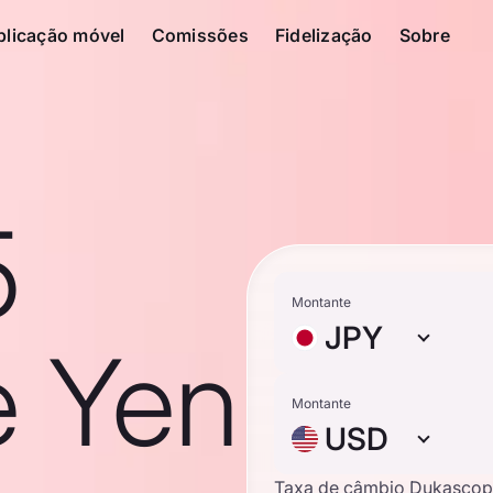
plicação móvel
Comissões
Fidelização
Sobre
5
Montante
JPY
e Yen
Montante
USD
Taxa de câmbio Dukascop