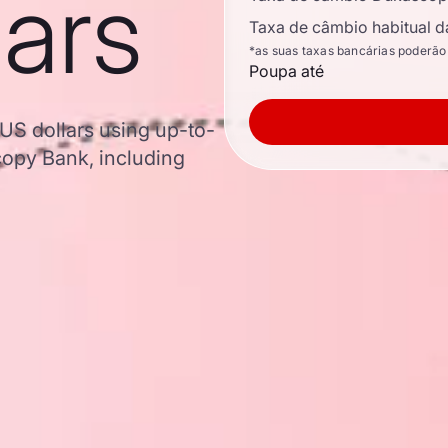
lars
Taxa de câmbio habitual d
*as suas taxas bancárias poderão
Poupa até
US dollars using up-to-
opy Bank, including