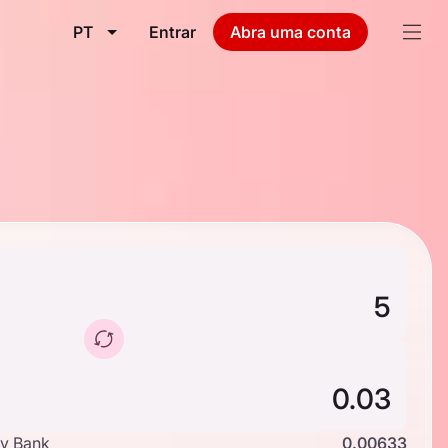
PT
Entrar
Abra uma conta
y Bank
0.00633